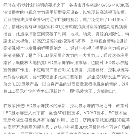
同时在“行动计划”的明确要求之下，各省市具备搭建4G/5G+4K/8K高
清演播室的电视台大力采用新型显示设备，以实现超高清视讯传播。
近日刚完成演播室升级的辽宁广播电视台，就广泛使用了LED显示产
品，搭建出含有4K演播室和XR沉浸式虚拟演播室等的超高清视频演
播台，此虚拟演播空间突破了时间、地域、场景、资源的局限性，构
建出超大视角、超高沉浸感的虚拟演播“视”界，是电视台带动推进超
高清视频产业发展的鲜明案例之一。通过与电视广播平台合力搭建超
高清演播厅，是当下LED显示屏企发力的一大着力点，通过这条应用
路径，既能极大地拓宽LED显示屏的应用市场，也能对LED显示屏起
宣传推广作用。不过电视广播台对采用设备、搭建器材、控制系统等
元件要求颇高，要想获取更多此类工程项目，屏企必须研发生产“高性
价比”LED显示产品，以自身产品的过硬质量获得电视台的青睐，这引
着LED显示行业的竞争出现新趋向，即“品质为王，方能胜出”。
在政策推进LED显示屏技术的革新，拉动显示屏的市场之外，政策对
LED显示屏进入元宇宙，融合3D裸眼技术、VR/AR技术、5G技术呈
现新奇视觉盛宴也具有“加油”作用 。近日，济南东部城区裸眼3D巨幕
在高新万达商圈闪耀首秀，这块户外裸眼3D大屏横跨整个万达广场的