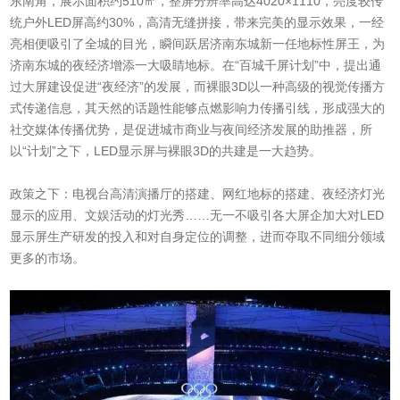
东南角，展示面积约510㎡，整屏分辨率高达4020×1110，亮度较传
统户外LED屏高约30%，高清无缝拼接，带来完美的显示效果，一经
亮相便吸引了全城的目光，瞬间跃居济南东城新一任地标性屏王，为
济南东城的夜经济增添一大吸睛地标。在“百城千屏计划”中，提出通
过大屏建设促进“夜经济”的发展，而裸眼3D以一种高级的视觉传播方
式传递信息，其天然的话题性能够点燃影响力传播引线，形成强大的
社交媒体传播优势，是促进城市商业与夜间经济发展的助推器，所
以“计划”之下，LED显示屏与裸眼3D的共建是一大趋势。
政策之下：电视台高清演播厅的搭建、网红地标的搭建、夜经济灯光
显示的应用、文娱活动的灯光秀……无一不吸引各大屏企加大对LED
显示屏生产研发的投入和对自身定位的调整，进而夺取不同细分领域
更多的市场。