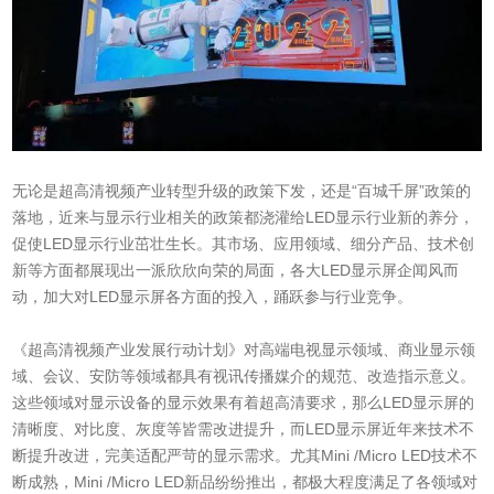
无论是超高清视频产业转型升级的政策下发，还是“百城千屏”政策的
落地，近来与显示行业相关的政策都浇灌给LED显示行业新的养分，
促使LED显示行业茁壮生长。其市场、应用领域、细分产品、技术创
新等方面都展现出一派欣欣向荣的局面，各大LED显示屏企闻风而
动，加大对LED显示屏各方面的投入，踊跃参与行业竞争。
《超高清视频产业发展行动计划》对高端电视显示领域、商业显示领
域、会议、安防等领域都具有视讯传播媒介的规范、改造指示意义。
这些领域对显示设备的显示效果有着超高清要求，那么LED显示屏的
清晰度、对比度、灰度等皆需改进提升，而LED显示屏近年来技术不
断提升改进，完美适配严苛的显示需求。尤其Mini /Micro LED技术不
断成熟，Mini /Micro LED新品纷纷推出，都极大程度满足了各领域对