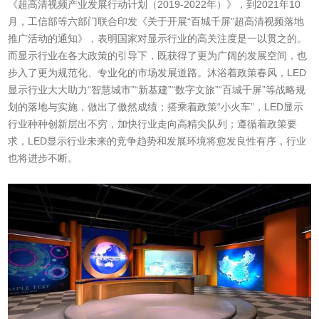
《超高清视频产业发展行动计划（2019-2022年）》，到2021年10
月，工信部等六部门联合印发《关于开展“百城千屏”超高清视频落地
推广活动的通知》，表明国家对显示行业的高关注度是一以贯之的。
而显示行业在各大政策的引导下，既获得了更为广阔的发展空间，也
步入了更为规范化、专业化的市场发展道路。沐浴着政策春风，LED
显示行业大大助力“智慧城市”“新基建”“数字文旅”“百城千屏”等战略规
划的落地与实施，做出了傲然成绩；搭乘着政策“小火车”，LED显示
行业种种创新层出不穷，加快行业走向高精尖队列；遵循着政策要
求，LED显示行业未来的竞争趋势和发展环境将愈发良性有序，行业
也将进步不断。