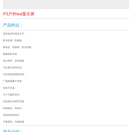
P3户外led显示屏
产品特点：
适应各种环境及天气
防水防潮、防腐蚀
耐高温、防静电、防火阻燃
图像色彩丰富
高分辨率，色泽艳丽
可以显示多种信息
可实现远程网络控制
广视角图像不变形
色彩不失真
尺寸可随意变化
光照度自动调节亮度
性能稳定，寿命长
选用高质的组件
平整度高，无缝拼接
产品介绍：